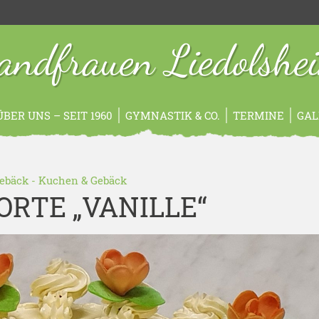
andfrauen Liedolshe
ÜBER UNS – SEIT 1960
GYMNASTIK & CO.
TERMINE
GAL
Gebäck
-
Kuchen & Gebäck
RTE „VANILLE“