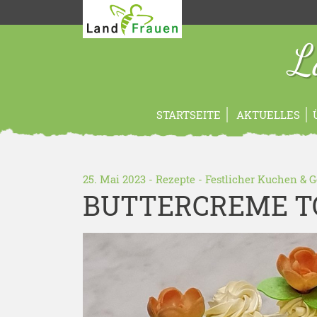
L
STARTSEITE
AKTUELLES
25. Mai 2023 -
Rezepte
-
Festlicher Kuchen & 
BUTTERCREME TO