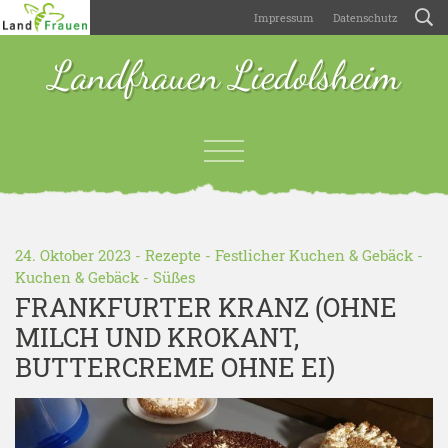
Impressum
Datenschutz
Landfrauen Liedolsheim
24. Oktober 2023 -
Rezepte
-
Festlicher Kuchen & Gebäck
-
Kuchen & Gebäck
-
Süßes
FRANKFURTER KRANZ (OHNE
MILCH UND KROKANT,
BUTTERCREME OHNE EI)