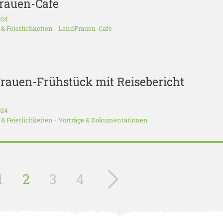
Frauen-Cafe
024
 & Feierlichkeiten
-
LandFrauen-Cafe
rauen-Frühstück mit Reisebericht
024
 & Feierlichkeiten
-
Vorträge & Dokumentationen
1
2
3
4