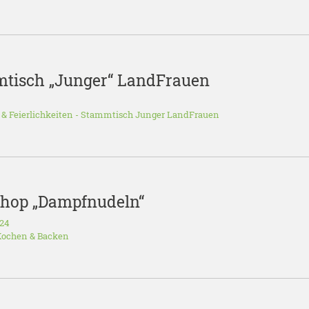
mtisch „Junger“ LandFrauen
 & Feierlichkeiten
-
Stammtisch Junger LandFrauen
shop „Dampfnudeln“
024
ochen & Backen