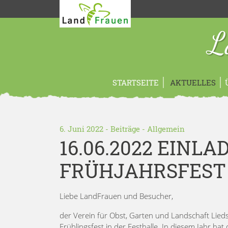
L
STARTSEITE
AKTUELLES
6. Juni 2022 -
Beiträge
-
Allgemein
16.06.2022 EINL
FRÜHJAHRSFEST –
Liebe LandFrauen und Besucher,
der Verein für Obst, Garten und Landschaft Liedsh
Frühlingsfest in der Festhalle. In diesem Jahr h