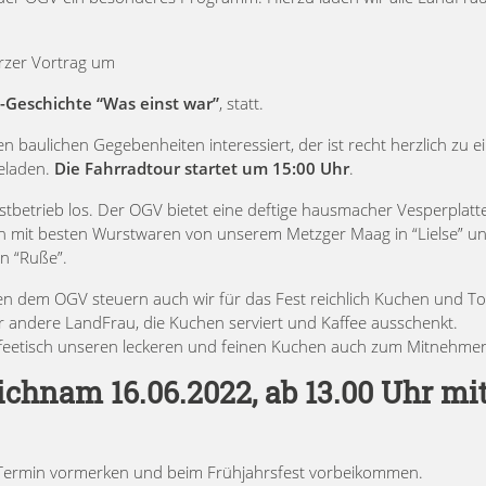
urzer Vortrag um
ei-Geschichte “Was einst war”
, statt.
 baulichen Gegebenheiten interessiert, der ist recht herzlich zu e
geladen.
Die Fahrradtour startet um 15:00 Uhr
.
stbetrieb los. Der OGV bietet eine deftige hausmacher Vesperplatt
ich mit besten Wurstwaren von unserem Metzger Maag in “Lielse” u
n “Ruße”.
en dem OGV steuern auch wir für das Fest reichlich Kuchen und To
er andere LandFrau, die Kuchen serviert und Kaffee ausschenkt.
affeetisch unseren leckeren und feinen Kuchen auch zum Mitnehme
ichnam 16.06.2022, ab 13.00 Uhr mi
h Termin vormerken und beim Frühjahrsfest vorbeikommen.