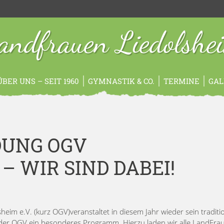
andfrauen Liedolshe
ÜBER UNS – SEIT 1960
GYMNASTIK & CO.
TERMINE
GAL
ADUNG OGV
 WIR SIND DABEI!
eim e.V. (kurz OGV)veranstaltet in diesem Jahr wieder sein traditio
at der OGV ein besonderes Programm. Hierzu laden wir alle LandFra