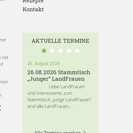
Rezepte
Kontakt
iner
AKTUELLE TERMINE
e mit
26. August 2026
nd
26.08.2026 Stammtisch
„Junger“ LandFrauen
rten
Liebe LandFrauen
und Interessierte, zum
n.
Stammtisch „junge LandFrauen“
t
sind alle LandFrauen,...
Alle Termine ansehen