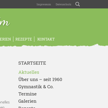
Impressum
Datenschutz
im
ERIEN
REZEPTE
KONTAKT
STARTSEITE
Aktuelles
Über uns – seit 1960
Gymnastik & Co.
Termine
Galerien
nelles
uen